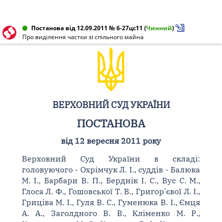
Постанова від 12.09.2011 № 6-27цс11
(
Чинний
)
Про виділення частки зі спільного майна
ВЕРХОВНИЙ СУД УКРАЇНИ
ПОСТАНОВА
від 12 вересня 2011 року
Верховний Суд України в складі:
головуючого - Охрімчук Л. І., суддів - Балюка
М. І., Барбари В. П., Берднік І. С., Вус С. М.,
Глоса Л. Ф., Гошовської Т. В., Григор'євої Л. І.,
Гриціва М. І., Гуля В. С., Гуменюка В. І., Ємця
А. А., Заголдного В. В., Кліменко М. Р.,