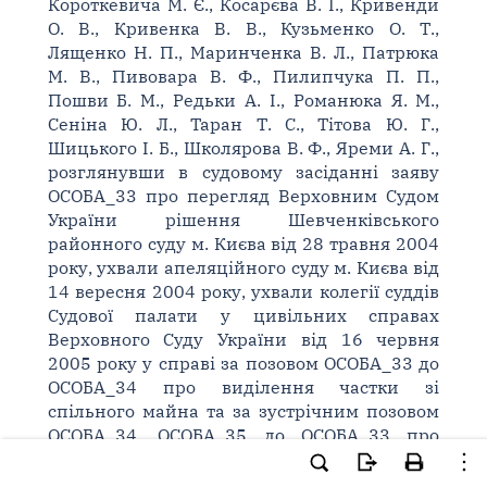
Короткевича М. Є., Косарєва В. І., Кривенди
О. В., Кривенка В. В., Кузьменко О. Т.,
Лященко Н. П., Маринченка В. Л., Патрюка
М. В., Пивовара В. Ф., Пилипчука П. П.,
Пошви Б. М., Редьки А. І., Романюка Я. М.,
Сеніна Ю. Л., Таран Т. С., Тітова Ю. Г.,
Шицького І. Б., Школярова В. Ф., Яреми А. Г.,
розглянувши в судовому засіданні заяву
ОСОБА_33 про перегляд Верховним Судом
України рішення Шевченківського
районного суду м. Києва від 28 травня 2004
року, ухвали апеляційного суду м. Києва від
14 вересня 2004 року, ухвали колегії суддів
Судової палати у цивільних справах
Верховного Суду України від 16 червня
2005 року у справі за позовом ОСОБА_33 до
ОСОБА_34 про виділення частки зі
спільного майна та за зустрічним позовом
ОСОБА_34, ОСОБА_35 до ОСОБА_33 про
визнання права власності на квартиру та
стягнення суми,
встановила
: