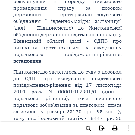
розглянувши в порядку письмового
провадження справу за позовом
державного територіально-галузевого
об'єднання "Південно-Західна залізниця"
(далі - Підприємство) до Жмеринської
об'єднаної державної податкової інспекції у
Вінницькій області (далі - ОДПІ) про
визнання протиправним та скасування
податкового повідомлення-рішення,
встановила
:
Підприємство звернулося до суду з позовом
до ОДПІ про скасування податкового
повідомлення-рішення від 17 листопада
2010 року N 00001012301/0 (далі -
податкове рішення), яким визначено
податкове зобов'язання за платежем "плата
за землю" у розмірі 23170 грн. 95 коп. (у
тому числі основний платіж - 15447 грн. 30
коп. та штрафні (фінансові) санкції - 7723
грн. 65 коп.).