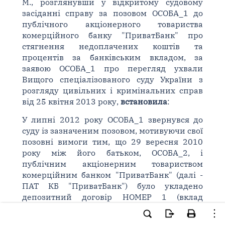
М., розглянувши у відкритому судовому
засіданні справу за позовом ОСОБА_1 до
публічного акціонерного товариства
комерційного банку "ПриватБанк" про
стягнення недоплачених коштів та
процентів за банківським вкладом, за
заявою ОСОБА_1 про перегляд ухвали
Вищого спеціалізованого суду України з
розгляду цивільних і кримінальних справ
від 25 квітня 2013 року,
встановила
:
У липні 2012 року ОСОБА_1 звернувся до
суду із зазначеним позовом, мотивуючи свої
позовні вимоги тим, що 29 вересня 2010
року між його батьком, ОСОБА_2, і
публічним акціонерним товариством
комерційним банком "ПриватБанк" (далі -
ПАТ КБ "ПриватБанк") було укладено
депозитний договір НОМЕР 1 (вклад
"Стандарт") на суму 150000 грн із
процентною ставкою 14,5 % річних на строк