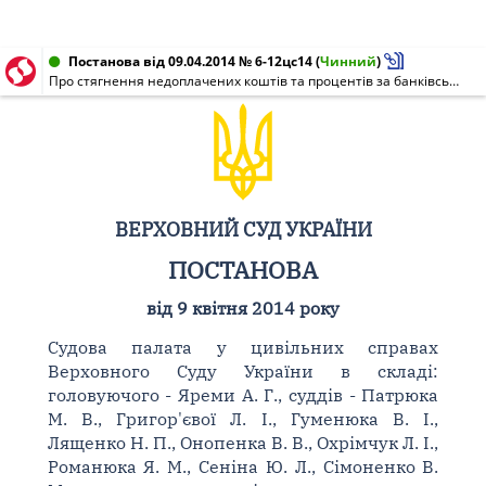
Постанова від 09.04.2014 № 6-12цс14
(
Чинний
)
Про стягнення недоплачених коштів та процентів за банківським вкладом
ВЕРХОВНИЙ СУД УКРАЇНИ
ПОСТАНОВА
від 9 квітня 2014 року
Судова палата у цивільних справах
Верховного Суду України в складі:
головуючого - Яреми А. Г., суддів - Патрюка
М. В., Григор'євої Л. І., Гуменюка В. І.,
Лященко Н. П., Онопенка В. В., Охрімчук Л. І.,
Романюка Я. М., Сеніна Ю. Л., Сімоненко В.