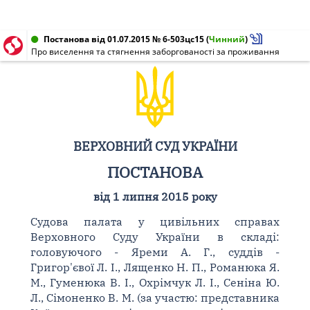
Постанова від 01.07.2015 № 6-503цс15
(
Чинний
)
Про виселення та стягнення заборгованості за проживання
ВЕРХОВНИЙ СУД УКРАЇНИ
ПОСТАНОВА
від 1 липня 2015 року
Судова палата у цивільних справах
Верховного Суду України в складі:
головуючого - Яреми А. Г., суддів -
Григор'євої Л. І., Лященко Н. П., Романюка Я.
М., Гуменюка В. І., Охрімчук Л. І., Сеніна Ю.
Л., Сімоненко В. М. (за участю: представника