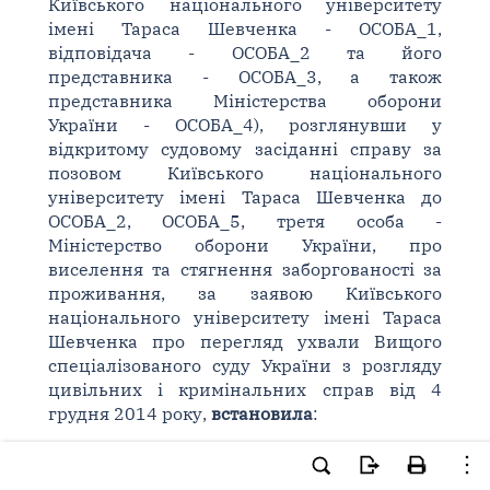
Київського національного університету
імені Тараса Шевченка - ОСОБА_1,
відповідача - ОСОБА_2 та його
представника - ОСОБА_3, а також
представника Міністерства оборони
України - ОСОБА_4), розглянувши у
відкритому судовому засіданні справу за
позовом Київського національного
університету імені Тараса Шевченка до
ОСОБА_2, ОСОБА_5, третя особа -
Міністерство оборони України, про
виселення та стягнення заборгованості за
проживання, за заявою Київського
національного університету імені Тараса
Шевченка про перегляд ухвали Вищого
спеціалізованого суду України з розгляду
цивільних і кримінальних справ від 4
грудня 2014 року,
встановила
:
У липні 2013 року Київський національний
університет імені Тараса Шевченка (далі -