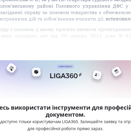
олом'янському районі Головного управління ДФС у м.
 засіданні справу за позовом товариства з обмежено
типравними дій та зобов'язання вчинити дії,
встановил
суду з позовом, у якому просило визнати протиправним
и яких складено акт від 20 серпня 2014 року N 82
есь використати інструменти для професій
документом.
 доступні тільки користувачам LIGA360. Залишайте заявку та от
для професійної роботи прямо зараз.