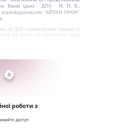
 Києві (далі - ДПІ) - М. П. В.,
ю відповідальністю "АЙТАН-ПРОМ"
а
:
и дії ДПІ з проведення заходів із
7/26-58-22-01-17/38954279 "Про
ної роботи з
римайте доступ