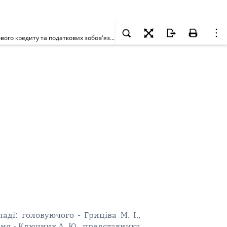
Про визнання протиправними дій з проведення заходів із зустрічної звірки та зобов'язання поновити задекларовані показники сум податкового кредиту та податкових зобов'язань з податку на додану вартість
ді: головуючого - Гриціва М. І.,
ання - Ключник А. Ю., представника