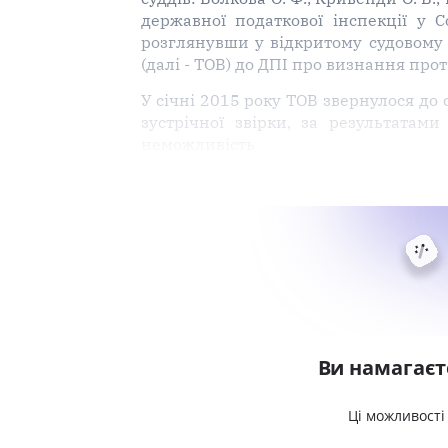
державної податкової інспекції у С
розглянувши у відкритому судовому
(далі - ТОВ) до ДПІ про визнання про
У січні 2015 року ТОВ звернулося до 
зустрічної звірки, за результатам
неможливість
Ви намагаєт
Ці можливості