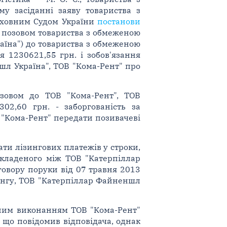
му засіданні заяву товариства з
ерховним Судом України
постанови
 позовом товариства з обмеженою
аїна") до товариства з обмеженою
я 1230621,55 грн. і зобов'язання
шл Україна", ТОВ "Кома-Рент" про
зовом до ТОВ "Кома-Рент", ТОВ
302,60 грн. - заборгованість за
В "Кома-Рент" передати позивачеві
ти лізингових платежів у строки,
укладеного між ТОВ "Катерпіллар
говору поруки від 07 травня 2013
зингу, ТОВ "Катерпіллар Файненшл
жним виконанням ТОВ "Кома-Рент"
 що повідомив відповідача, однак