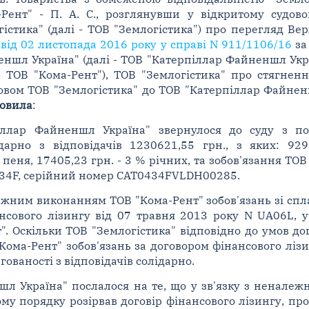
Рент" - П. А. С., розглянувши у відкритому судово
істика" (далі - ТОВ "Землогістика") про перегляд В
від 02 листопада 2016 року у справі N 911/1106/16
за
еншл Україна" (далі - ТОВ "Катерпіллар Файненшл Укр
- ТОВ "Кома-Рент"), ТОВ "Землогістика" про стягненн
овом ТОВ "Землогістика" до ТОВ "Катерпіллар Файнен
новила
:
іллар Файненшл Україна" звернулося до суду з по
дарно з відповідачів 1230621,55 грн., з яких: 929
пеня, 17405,23 грн. - 3 % річних, та зобов'язання ТО
 434F, серійний номер САТ0434FVLDH00285.
жним виконанням ТОВ "Кома-Рент" зобов'язань зі спла
нсового лізингу від 07 травня 2013 року N UA06L, 
. Оскільки ТОВ "Землогістика" відповідно до умов до
Кома-Рент" зобов'язань за договором фінансового лі
ованості з відповідачів солідарно.
шл Україна" послалося на те, що у зв'язку з ненале
му порядку розірвав договір фінансового лізингу, про