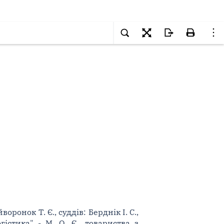
онок Т. Є., суддів: Берднік І. С.,
істика" - М. О. Є., товариства з