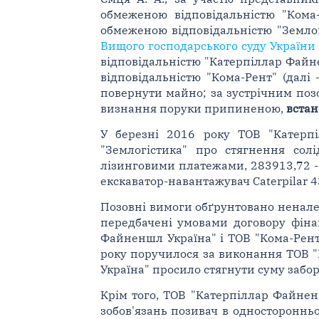
обмеженою відповідальністю "Кома-
обмеженою відповідальністю "Землог
Вищого господарського суду України 
відповідальністю "Катерпіллар Файн
відповідальністю "Кома-Рент" (далі 
повернути майно; за зустрічним поз
визнання поруки припиненою,
вста
У березні 2016 року ТОВ "Катерп
"Землогістика" про стягнення солі
лізинговими платежами, 283913,72 - 
екскаватор-навантажувач Caterpilar
Позовні вимоги обґрунтовано ненале
передбачені умовами договору фіна
Файненшл Україна" і ТОВ "Кома-Рент"
року поручилося за виконання ТОВ "
Україна" просило стягнути суму заборг
Крім того, ТОВ "Катерпіллар Файнен
зобов'язань позивач в односторонньо