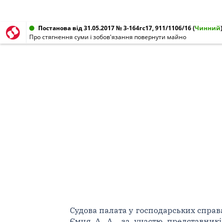
Постанова від 31.05.2017 № 3-164гс17, 911/1106/16
(
Чинний
Про стягнення суми і зобов'язання повернути майно
Судова палата у господарських справах
Ємця А. А., за участю представникі