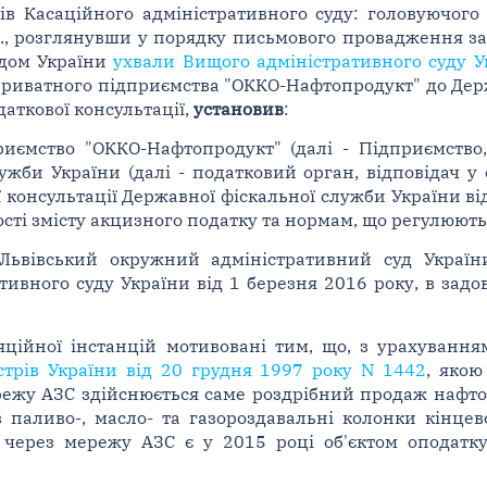
ів Касаційного адміністративного суду: головуючого -
І. Я., розглянувши у порядку письмового провадження 
удом України
ухвали Вищого адміністративного суду У
 Приватного підприємства "ОККО-Нафтопродукт" до Дер
аткової консультації,
установив
:
иємство "ОККО-Нафтопродукт" (далі - Підприємство,
жби України (далі - податковий орган, відповідач у 
 консультації Державної фіскальної служби України ві
ості змісту акцизного податку та нормам, що регулюють
Львівський окружний адміністративний суд Україн
тивного суду України від 1 березня 2016 року, в задо
ляційної інстанцій мотивовані тим, що, з урахуван
стрів України від 20 грудня 1997 року N 1442
, якою
режу АЗС здійснюється саме роздрібний продаж нафтоп
з паливо-, масло- та газороздавальні колонки кінцев
в через мережу АЗС є у 2015 році об'єктом оподат