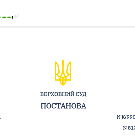
инний
)
ВЕРХОВНИЙ СУД
ПОСТАНОВА
.
N К/99
N 81