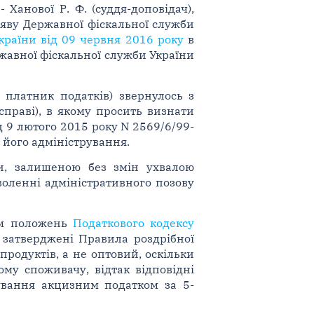
 Ханової Р. Ф. (суддя-доповідач),
заяву Державної фіскальної служби
країни від 09 червня 2016 року
в
жавної фіскальної служби України
 платник податків) звернулось з
справі), в якому просить визнати
д 9 лютого 2015 року N 2569/6/99-
 його адміністрування.
и, залишеною без змін ухвалою
воленні адміністративного позову
ням положень
Податкового кодексу
 затверджені Правила роздрібної
родуктів, а не оптовий, оскільки
ому споживачу, відтак відповідні
кування акцизним податком за 5-