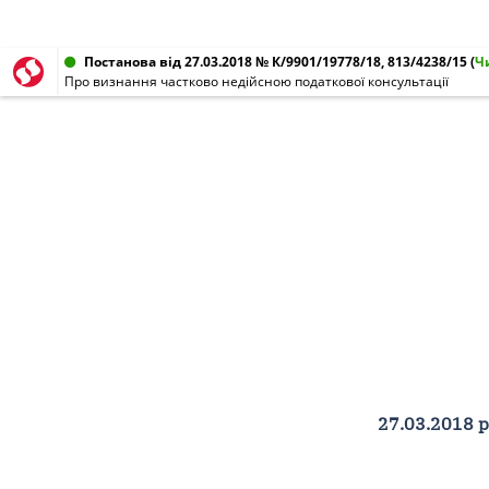
Постанова від 27.03.2018 № К/9901/19778/18, 813/4238/15
(
Ч
Про визнання частково недійсною податкової консультації
27.03.2018 р