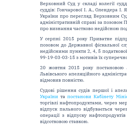
Верховний Суд у складі колегії судд
суддів: Гончарової І. А., Олендера 
України про перегляд Верховним С
адміністративній справі за позовом
про визнання частково недійсною под
У серпні 2015 року Приватне підпр
позовом до Державної фіскальної слу
недійсними пункти 2, 4, 5 податкової
99-19-03-03-15 з мотивів їх суперечн
20 жовтня 2015 року постановою 
Львівського апеляційного адміністра
відмовив повністю.
Судові рішення судів першої і апе
України
та
постанови Кабінету Міні
торгівлі нафтопродуктами, через ме
відпуск пального відбувається чере
операції з відпуску нафтопродукті
відсотковою ставкою.