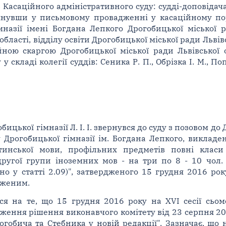
 Касаційного адміністративного суду: судді-доповідача 
зглянувши у письмовому провадженні у касаційному п
азії імені Богдана Лепкого Дрогобицької міської рад
області, відділу освіти Дрогобицької міської ради Льві
ною скаргою Дрогобицької міської ради Львівської о
 складі колегії суддів: Сеника Р. П., Обрізка І. М., По
ицької гімназії Л. І. І. звернувся до суду з позовом до
 Дрогобицької гімназії ім. Богдана Лепкого, викладе
атинської мови, профільних предметів повні класи
ругої групи іноземних мов - на три по 8 - 10 чол.
о у статті 2.09)", затвердженого 15 грудня 2016 рок
дженим.
ся на те, що 15 грудня 2016 року на XVI сесії сьом
ження рішення виконавчого комітету від 23 серпня 2
огобича та Стебника у новій редакції". Зазначає, що 