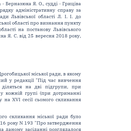
- Берназюка Я. О., судді - Гриціва
орядку адміністративну справу за
и Львівської області Л. І. І. до
вської області про визнання пункту
бласті на постанову Львівського
пка Я. С. від 25 вересня 2018 року,
 Дрогобицької міської ради, в якому
ний у редакції "Під час вивчення
 діляться на дві підгрупи, при
 у кожній групі (при дотриманні
у на XVI сесії сьомого скликання
ого скликання міської ради було
016 року N 193 "Про затвердження
на даному засіданні розглядалося