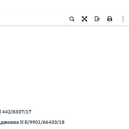
N 442/8337/17
адження N К/9901/66433/18