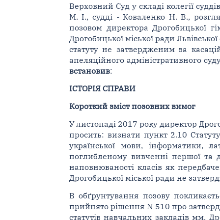
Верховний Суд у складі колегії суддів
М. І., судді - Коваленко Н. В., ро
позовом директора Дрогобицької гімн
Дрогобицької міської ради Львівської 
статуту не затвердженим за касацій
апеляційного адміністративного суду у
встановив
:
ІСТОРІЯ СПРАВИ
Короткий зміст позовних вимог
У листопаді 2017 року директор Дрогоб
просить: визнати пункт 2.10 Статуту
української мови, інформатики, л
поглибленому вивченні першої та д
наповнюваності класів як передбачен
Дрогобицької міської ради не затвер
В обґрунтування позову покликаєть
прийнято рішення N 510 про затверд
статутів навчальних закладів мм. Др