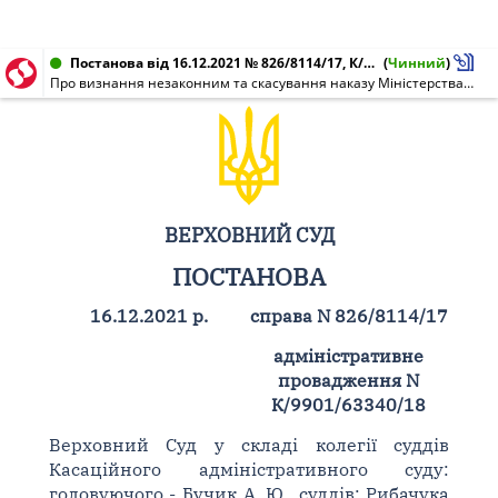
Постанова від 16.12.2021 № 826/8114/17, К/9901/63340/18
(
Чинний
)
Про визнання незаконним та скасування наказу Міністерства аграрної політики та продовольства України від 25.11.2016 N 489 та зобов'язання вчинити дії
ВЕРХОВНИЙ СУД
ПОСТАНОВА
16.12.2021 р.
справа N 826/8114/17
адміністративне
провадження N
К/9901/63340/18
Верховний Суд у складі колегії суддів
Касаційного адміністративного суду:
головуючого - Бучик А. Ю., суддів: Рибачука