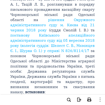
А. І., Тацій Л. В., розглянувши в порядку
письмового провадження касаційну скаргу
Чорноморської міської ради Одеської
області на
рішення Окружного
адміністративного суду м. Києва від 21
червня 2018 року
(суддя Смолій І. В.) та
постанову Київського апеляційного
адміністративного суду від 05 вересня 2018
року (колегія суддів: Шелест С. Б., Мєзєнцев
Є. І., Шурка О. І.) у справі N 826/8114/17
за
позовом Чорноморської міської ради
Одеської області до Міністерства аграрної
політики та продовольства України, треті
особи: Державна регуляторна служба
України, Державна служба України з питань
геодезії, картографії та кадастру, про
визнання незаконним та скасування
наказу,
встановив
:
В червні 2017 року позивач звернувся до