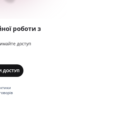
ної роботи з
римайте доступ
И ДОСТУП
актики
говорів