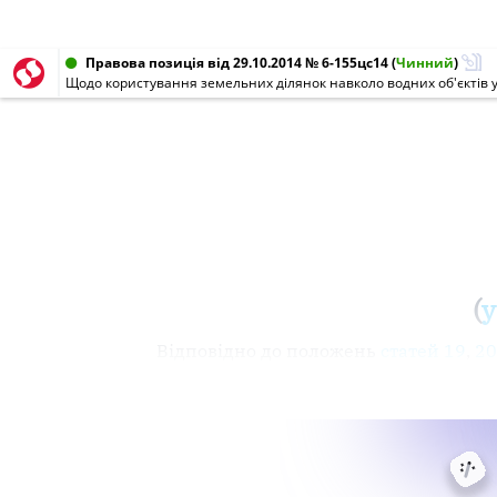
Правова позиція від 29.10.2014 № 6-155цс14
(
Чинний
)
Щодо користування земельних ділянок навколо водних об'єктів у 
(
у
Відповідно до положень
статей 19
,
20