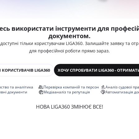
есь використати інструменти для професій
документом.
 доступні тільки користувачам LIGA360. Залишайте заявку та от
для професійної роботи прямо зараз.
 КОРИСТУВАЧІВ LIGA360
ХОЧУ СПРОБУВАТИ LIGA360 - ОТРИМАТ
ство та аналітика
Перевірка компаній та персон
Аналіз судової пр
ивні документи
Медіааналіз та репутація
Автоматизація до
НОВА LIGA360 ЗМІНЮЄ ВСЕ!