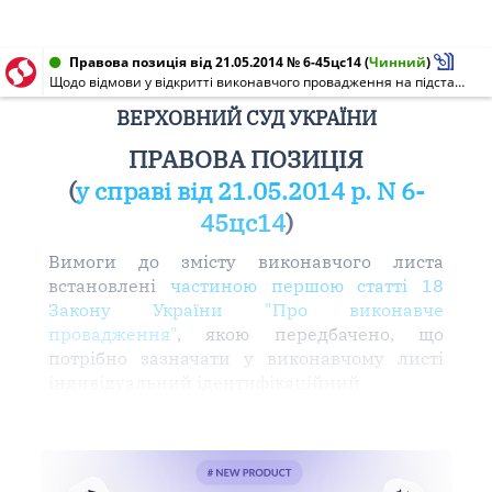
Правова позиція від 21.05.2014 № 6-45цс14
(
Чинний
)
Щодо відмови у відкритті виконавчого провадження на підставі відсутності у виконавчому листі певних данних
ВЕРХОВНИЙ СУД УКРАЇНИ
ПРАВОВА ПОЗИЦІЯ
(
у справі від 21.05.2014 р. N 6-
45цс14
)
Вимоги до змісту виконавчого листа
встановлені
частиною першою статті 18
Закону України "Про виконавче
провадження"
, якою передбачено, що
потрібно зазначати у виконавчому листі
індивідуальний ідентифікаційний