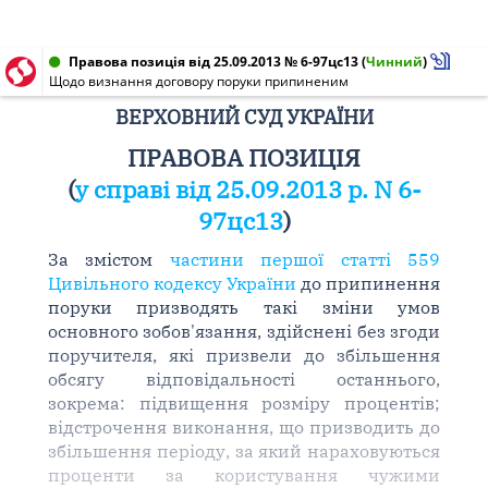
Правова позиція від 25.09.2013 № 6-97цс13
(
Чинний
)
Щодо визнання договору поруки припиненим
ВЕРХОВНИЙ СУД УКРАЇНИ
ПРАВОВА ПОЗИЦІЯ
(
у справі від 25.09.2013 р. N 6-
97цс13
)
За змістом
частини першої статті 559
Цивільного кодексу України
до припинення
поруки призводять такі зміни умов
основного зобов'язання, здійснені без згоди
поручителя, які призвели до збільшення
обсягу відповідальності останнього,
зокрема: підвищення розміру процентів;
відстрочення виконання, що призводить до
збільшення періоду, за який нараховуються
проценти за користування чужими