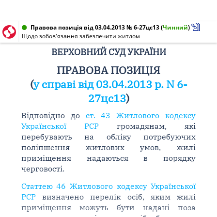
Правова позиція від 03.04.2013 № 6-27цс13
(
Чинний
)
Щодо зобов'язання забезпечити житлом
ВЕРХОВНИЙ СУД УКРАЇНИ
ПРАВОВА ПОЗИЦІЯ
(
у справі від 03.04.2013 р. N 6-
27цс13
)
Відповідно до
ст. 43 Житлового кодексу
Української РСР
громадянам, які
перебувають на обліку потребуючих
поліпшення житлових умов, жилі
приміщення надаються в порядку
черговості.
Статтею 46 Житлового кодексу Української
РСР
визначено перелік осіб, яким жилі
приміщення можуть бути надані поза