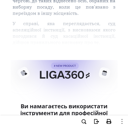
чергою, до таких віднесено осіб, обраних на
виборну посаду, коли це пов'язано з
переїздом в іншу місцевість.
У справі, яка переглядається, суд
апеляційної інстанції, з висновками якого
погодився й суд касаційної інстанції,
дійшов правильного висновку про те,
Ви намагаєтесь використати
інструменти для професійної
роботи з документом.
Ці можливості доступні тільки користувачам