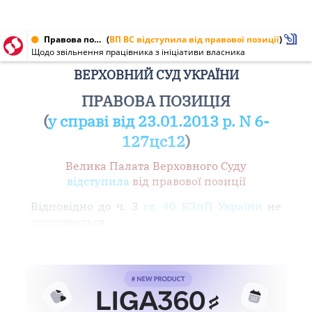
Правова позиція від 23.01.2013 № 6-127цс12
(
ВП ВС відступила від правової позиції
)
Щодо звільнення працівника з ініціативи власника
ВЕРХОВНИЙ СУД УКРАЇНИ
ПРАВОВА ПОЗИЦІЯ
(
у справі від 23.01.2013 р. N 6-
127цс12
)
Велика Палата Верховного Суду
відступила
від правової позиції
Відповідно до ч. 3
ст. 40 КЗпП України
не
допускається