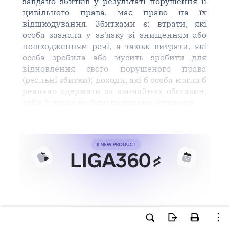
завдано збитків у результаті порушення її
цивільного права, має право на їх
відшкодування. Збитками є: втрати, які
особа зазнала у зв'язку зі знищенням або
пошкодженням речі, а також витрати, які
особа зробила або мусить зробити для
відновлення свого порушеного права
(реальні збитки); доходи, які б особа могла б
реально одержати за звичайних обставин,
якби її право не було порушено (упущена
Ви намагаєтесь використати
інструменти для професійної