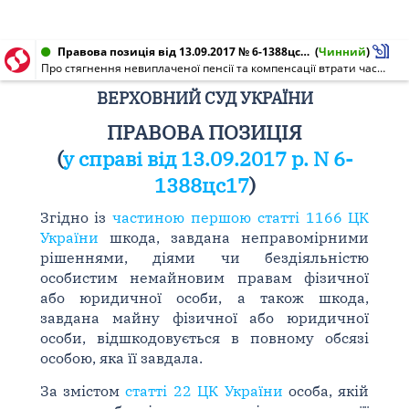
Правова позиція від 13.09.2017 № 6-1388цс17
(
Чинний
)
Про стягнення невиплаченої пенсії та компенсації втрати частини доходів у зв'язку з порушенням строків їх виплати
ВЕРХОВНИЙ СУД УКРАЇНИ
ПРАВОВА ПОЗИЦІЯ
(
у справі від 13.09.2017 р. N 6-
1388цс17
)
Згідно із
частиною першою статті 1166 ЦК
України
шкода, завдана неправомірними
рішеннями, діями чи бездіяльністю
особистим немайновим правам фізичної
або юридичної особи, а також шкода,
завдана майну фізичної або юридичної
особи, відшкодовується в повному обсязі
особою, яка її завдала.
За змістом
статті 22 ЦК України
особа, якій