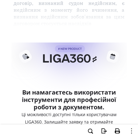
договір, визнаний судом недійсним, є
недійсним з моменту його вчинення, а
визнання недійсним зобов'язання за цим
договором стосується наслідків
Ви намагаєтесь використати
інструменти для професійної
роботи з документом.
Ці можливості доступні тільки користувачам
LIGA360. Залишайте заявку та отримайте
доступ для професійної роботи прямо зараз.