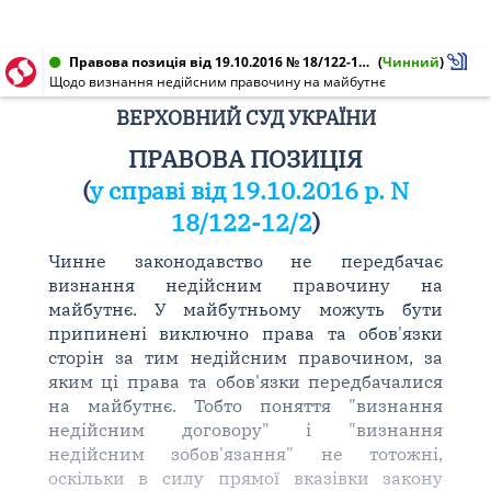
Правова позиція від 19.10.2016 № 18/122-12/2
(
Чинний
)
Щодо визнання недійсним правочину на майбутнє
ВЕРХОВНИЙ СУД УКРАЇНИ
ПРАВОВА ПОЗИЦІЯ
(
у справі від 19.10.2016 р. N
18/122-12/2
)
Чинне законодавство не передбачає
визнання недійсним правочину на
майбутнє. У майбутньому можуть бути
припинені виключно права та обов'язки
сторін за тим недійсним правочином, за
яким ці права та обов'язки передбачалися
на майбутнє. Тобто поняття "визнання
недійсним договору" і "визнання
недійсним зобов'язання" не тотожні,
оскільки в силу прямої вказівки закону