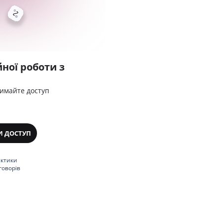
ної роботи з
римайте доступ
И ДОСТУП
актики
говорів