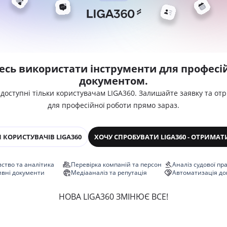
есь використати інструменти для професій
документом.
 доступні тільки користувачам LIGA360. Залишайте заявку та от
для професійної роботи прямо зараз.
 КОРИСТУВАЧІВ LIGA360
ХОЧУ СПРОБУВАТИ LIGA360 - ОТРИМАТ
ство та аналітика
Перевірка компаній та персон
Аналіз судової пр
ивні документи
Медіааналіз та репутація
Автоматизація до
НОВА LIGA360 ЗМІНЮЄ ВСЕ!