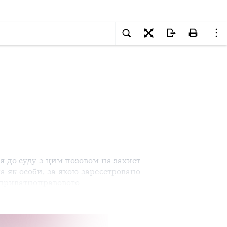
ся до суду з цим позовом на захист
а як особи, за якою зареєстровано
н приватноправового