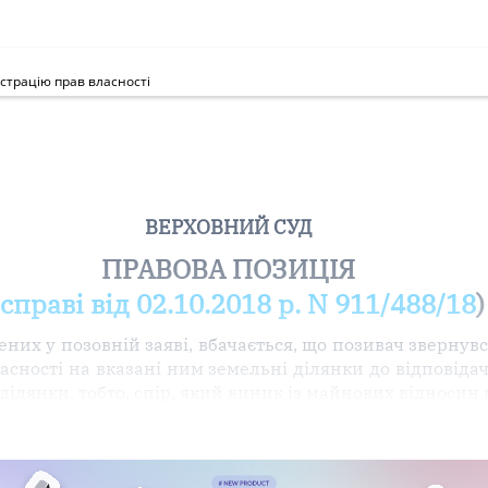
страцію прав власності
ВЕРХОВНИЙ СУД
ПРАВОВА ПОЗИЦІЯ
 справі від 02.10.2018 р. N 911/488/18
)
ених у позовній заяві, вбачається, що позивач звернув
сності на вказані ним земельні ділянки до відповідач
і ділянки, тобто, спір, який виник із майнових відноси