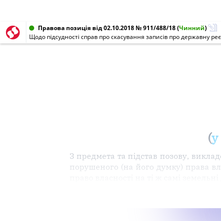
Правова позиція від 02.10.2018 № 911/488/18
(
Чинний
)
Щодо підсудності справ про скасування записів про державну реє
(
у
З предмета та підстав позову, виклад
порушеного (на його думку) права вла
право власності на ті ж самі земельн