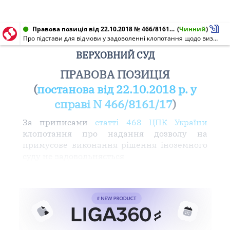
Правова позиція від 22.10.2018 № 466/8161/17
(
Чинний
)
Про підстави для відмови у задоволенні клопотання щодо визнання та виконання іноземних арбітражних рішень
ВЕРХОВНИЙ СУД
ПРАВОВА ПОЗИЦІЯ
(
постанова від 22.10.2018 р. у
справі N 466/8161/17
)
За приписами
статті 468 ЦПК України
клопотання про надання дозволу на
примусове виконання рішення іноземного
суду не задовольняється