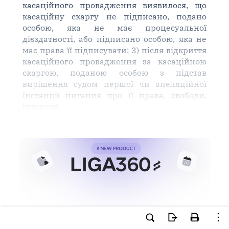
касаційного провадження виявилося, що
касаційну скаргу не підписано, подано
особою, яка не має процесуальної
дієздатності, або підписано особою, яка не
має права її підписувати; 3) після відкриття
касаційного провадження за касаційною
скаргою, поданою особою з підстав
вирішення судом першої чи апеляційної
інстанції питання про її права, свободи,
інтереси
Ви намагаєтесь використати