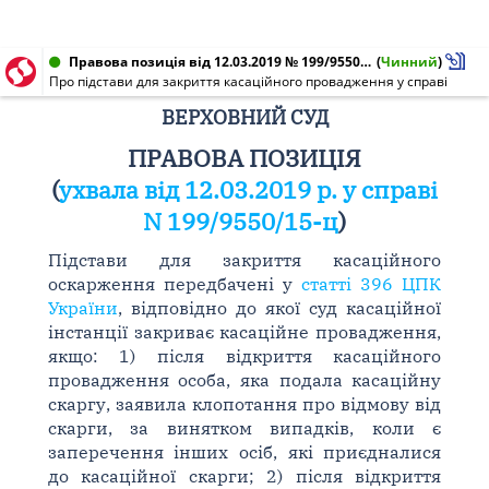
Правова позиція від 12.03.2019 № 199/9550/15-ц
(
Чинний
)
Про підстави для закриття касаційного провадження у справі
ВЕРХОВНИЙ СУД
ПРАВОВА ПОЗИЦІЯ
(
ухвала від 12.03.2019 р. у справі
N 199/9550/15-ц
)
Підстави для закриття касаційного
оскарження передбачені у
статті 396 ЦПК
України
, відповідно до якої суд касаційної
інстанції закриває касаційне провадження,
якщо: 1) після відкриття касаційного
провадження особа, яка подала касаційну
скаргу, заявила клопотання про відмову від
скарги, за винятком випадків, коли є
заперечення інших осіб, які приєдналися
до касаційної скарги; 2) після відкриття