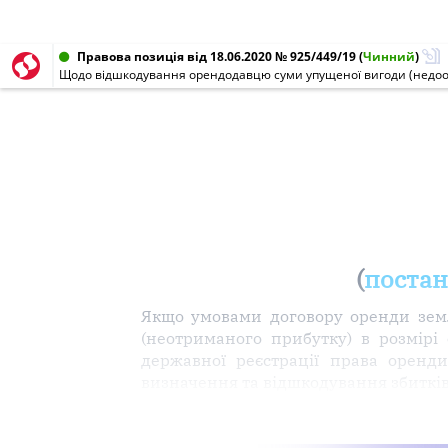
Правова позиція від 18.06.2020 № 925/449/19
(
Чинний
)
Щодо відшкодування орендодавцю суми упущеної вигоди (недоо
(
постано
Якщо умовами договору оренди земл
(неотриманого прибутку) в розмірі
державної реєстрації права оренд
визначення та відшкодування збиткі