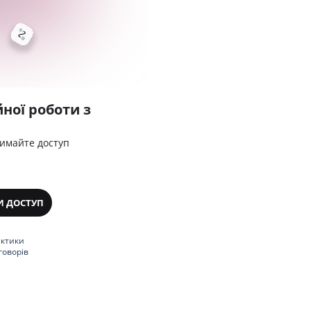
ної роботи з
римайте доступ
И ДОСТУП
актики
говорів