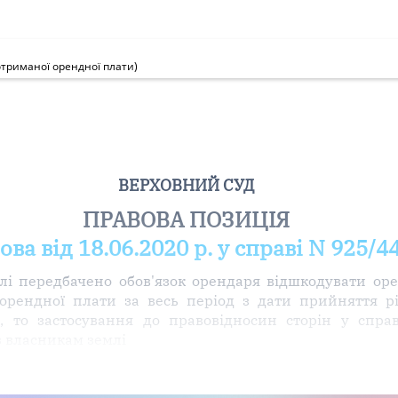
триманої орендної плати)
ВЕРХОВНИЙ СУД
ПРАВОВА ПОЗИЦІЯ
ва від 18.06.2020 р. у справі N 925/4
і передбачено обов'язок орендаря відшкодувати ор
 орендної плати за весь період з дати прийняття 
и, то застосування до правовідносин сторін у спр
в власникам землі