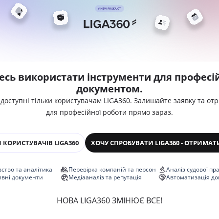
есь використати інструменти для професій
документом.
 доступні тільки користувачам LIGA360. Залишайте заявку та от
для професійної роботи прямо зараз.
 КОРИСТУВАЧІВ LIGA360
ХОЧУ СПРОБУВАТИ LIGA360 - ОТРИМАТ
ство та аналітика
Перевірка компаній та персон
Аналіз судової пр
ивні документи
Медіааналіз та репутація
Автоматизація до
НОВА LIGA360 ЗМІНЮЄ ВСЕ!