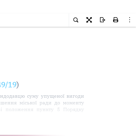
49/19
)
ендодавцю суму упущеної вигоди
рішення міської ради до моменту
аві положення пункту 5 Порядку