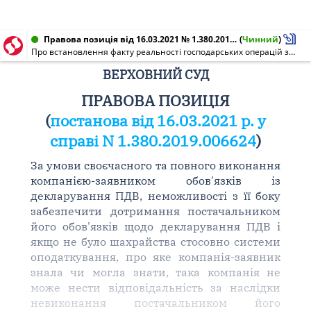
Правова позиція від 16.03.2021 № 1.380.2019.006624
(
Чинний
)
Про встановлення факту реальності господарських операцій за наявності відкритих кримінальних проваджень щодо контрагентів платника
ВЕРХОВНИЙ СУД
ПРАВОВА ПОЗИЦІЯ
(
постанова від 16.03.2021 р. у
справі N 1.380.2019.006624
)
За умови своєчасного та повного виконання
компанією-заявником обов'язків із
декларування ПДВ, неможливості з її боку
забезпечити дотримання постачальником
його обов'язків щодо декларування ПДВ і
якщо не було шахрайства стосовно системи
оподаткування, про яке компанія-заявник
знала чи могла знати, така компанія не
може нести відповідальність за наслідки
невиконання постачальником його