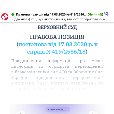
Правова позиція від 17.03.2020 № 419/2586/18
(
Чинний
)
Щодо кваліфікації дій як сприяння діяльності терористичної організації
ВЕРХОВНИЙ СУД
ПРАВОВА ПОЗИЦІЯ
(
постанова від 17.03.2020 р. у
справі N 419/2586/18
)
Повідомлення інформації про місце
дислокації та маршрути переміщення
військової техніки сил АТО та Збройних Сил
України представнику терористичної
організації "ЛНР" підлягає кваліфікації як
сприяння діяльності терористичної