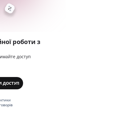
ної роботи з
римайте доступ
И ДОСТУП
актики
говорів