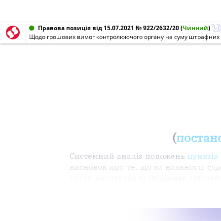
Правова позиція від 15.07.2021 № 922/2632/20
(
Чинний
)
Щодо грошових вимог контролюючого органу на суму штрафних с
(
постано
Системний аналіз положень
пунктів 
висновок про те, що за наявності с
орган нарахував та ініціював стягне