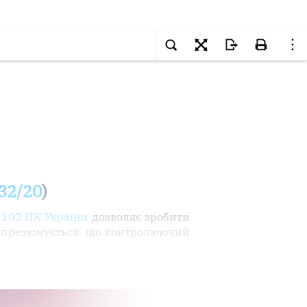
632/20
)
і 102 ПК України
дозволяє зробити
гу презюмується, що контролюючий