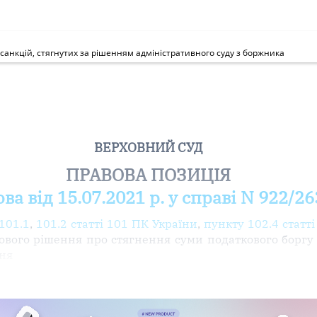
анкцій, стягнутих за рішенням адміністративного суду з боржника
ВЕРХОВНИЙ СУД
ПРАВОВА ПОЗИЦІЯ
ва від 15.07.2021 р. у справі N 922/2
101.1
,
101.2 статті 101 ПК України
,
пункту 102.4 статт
удового рішення про стягнення суми податкового бор
ння