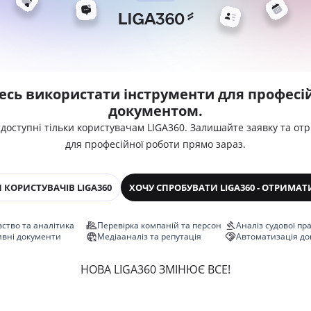
есь використати інструменти для професій
документом.
 доступні тільки користувачам LIGA360. Залишайте заявку та от
для професійної роботи прямо зараз.
 КОРИСТУВАЧІВ LIGA360
ХОЧУ СПРОБУВАТИ LIGA360 - ОТРИМАТ
ство та аналітика
Перевірка компаній та персон
Аналіз судової пр
ивні документи
Медіааналіз та репутація
Автоматизація до
НОВА LIGA360 ЗМІНЮЄ ВСЕ!