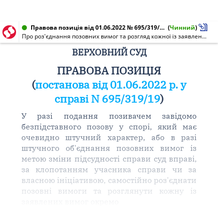
Правова позиція від 01.06.2022 № 695/319/19
(
Чинний
)
Про роз'єднання позовних вимог та розгляд кожної із заявлених вимог окремо
ВЕРХОВНИЙ СУД
ПРАВОВА ПОЗИЦІЯ
(
постанова від 01.06.2022 р. у
справі N 695/319/19
)
У разі подання позивачем завідомо
безпідставного позову у спорі, який має
очевидно штучний характер, або в разі
штучного об'єднання позовних вимог із
метою зміни підсудності справи суд вправі,
за клопотанням учасника справи чи за
власною ініціативою, самостійно роз'єднати
позовні вимоги та розглянути кожну із
заявлених вимог окремо