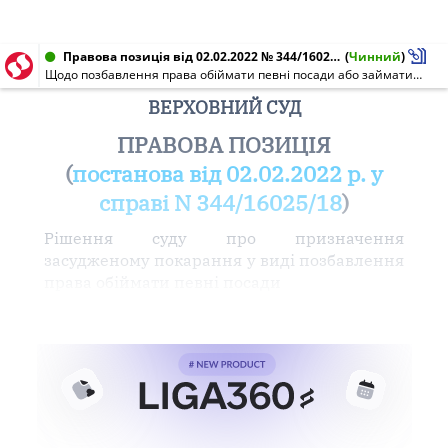
Правова позиція від 02.02.2022 № 344/16025/18
(
Чинний
)
Щодо позбавлення права обіймати певні посади або займатися певною діяльністю
ВЕРХОВНИЙ СУД
ПРАВОВА ПОЗИЦІЯ
(
постанова від 02.02.2022 р. у
справі N 344/16025/18
)
Рішення суду про призначення
засудженому покарання у виді позбавлення
права обіймати певні посади