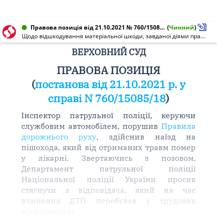
Правова позиція від 21.10.2021 № 760/15085/18
(
Чинний
)
Щодо відшкодування матеріальної шкоди, завданої діями працівника, які мають ознаки діянь, переслідуваних у кримінальному порядку
ВЕРХОВНИЙ СУД
ПРАВОВА ПОЗИЦІЯ
(
постанова від 21.10.2021 р. у
справі N 760/15085/18
)
Інспектор патрульної поліції, керуючи
службовим автомобілем, порушив
Правила
дорожнього руху
, здійснив наїзд на
пішохода, який від отриманих травм помер
у лікарні. Звертаючись з позовом,
Департамент патрульної поліції
Національної поліції України просив
стягнути з відповідача, який на час
вчинення ДТП перебував у трудових
відносинах із