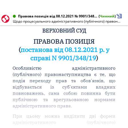
Правова позиція від 08.12.2021 № 9901/348/19
(
Чинний
)
Щодо процесуального адміністративного (публічного) правонаступництва
ВЕРХОВНИЙ СУД
ПРАВОВА ПОЗИЦІЯ
(
постанова від 08.12.2021 р. у
справі N 9901/348/19
)
Особливістю адміністративного
(публічного) правонаступництва є те, що
подія переходу прав та обов'язків, що
відбувається із суб'єктами владних
повноважень, сама собою повинна бути
публічною та врегульованою нормами
адміністративного права.
При цьому можна виділити дві форми
адміністративного (публічного)