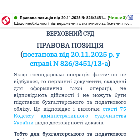
Правова позиція від 20.11.2025 № 826/3451/13-а
(
Чинний
)
Щодо необхідності підтвердження фактичного здійснення господарських операцій первинними документами для формування податкового кредиту
ВЕРХОВНИЙ СУД
ПРАВОВА ПОЗИЦІЯ
(
постанова від 20.11.2025 р. у
справі N 826/3451/13-а
)
Якщо господарська операція фактично не
відбулася, то первинні документи, складені
для оформлення такої операції, не
відповідають дійсності і не можуть бути
підставою бухгалтерського та податкового
обліку. Це відповідає і вимогам
статті 75
Кодексу адміністративного судочинства
України
щодо достовірності доказів.
Тобто для бухгалтерського та податкового