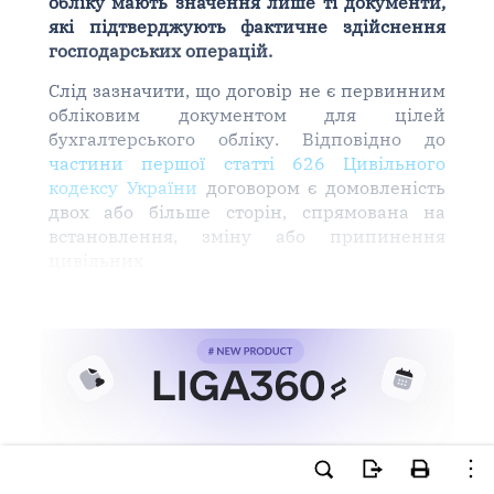
обліку мають значення лише ті документи,
які підтверджують фактичне здійснення
господарських операцій.
Слід зазначити, що договір не є первинним
обліковим документом для цілей
бухгалтерського обліку. Відповідно до
частини першої статті 626 Цивільного
кодексу України
договором є домовленість
двох або більше сторін, спрямована на
встановлення, зміну або припинення
цивільних