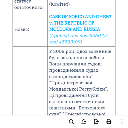
статусу
(Комітет)
остаточного:
CASE OF SOBCO AND GHENT
v. THE REPUBLIC OF
Назва:
MOLDOVA AND RUSSIA
(Applications nos. 3060/07
and 45533/09)
У 2005 році двох заявників
було звільнено з роботи.
Вони порушили судові
провадження в судах
самопроголошеної
"Придністровської
Молдавської Республіки".
Ці провадження були
завершені остаточними
рішеннями "Верховного
суду" "Придністровської
Молдавської Республіки"
15 червня 2006 року та 19