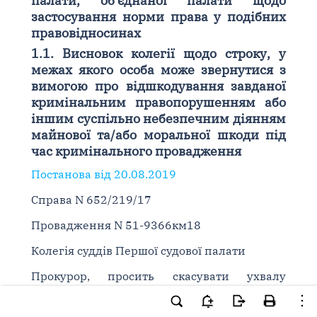
палати, об'єднаної палати щодо
застосування норми права у подібних
правовідносинах
1.1. Висновок колегії щодо строку, у
межах якого особа може звернутися з
вимогою про відшкодування завданої
кримінальним правопорушенням або
іншим суспільно небезпечним діянням
майнової та/або моральної шкоди під
час кримінального провадження
Постанова від 20.08.2019
Справа N 652/219/17
Провадження N 51-9366км18
Колегія суддів Першої судової палати
Прокурор, просить скасувати ухвалу
апеляційного суду щодо засуджених (
ч. 2 ст.
367 КК
) в частині вирішення цивільного