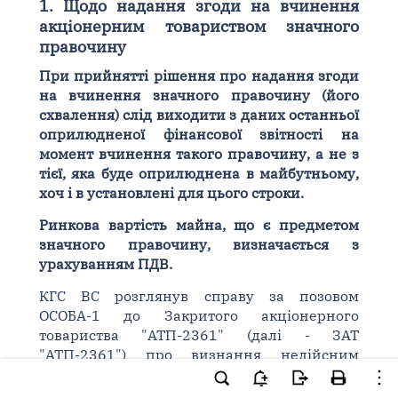
1. Щодо надання згоди на вчинення
акціонерним товариством значного
правочину
При прийнятті рішення про надання згоди
на вчинення значного правочину (його
схвалення) слід виходити з даних останньої
оприлюдненої фінансової звітності на
момент вчинення такого правочину, а не з
тієї, яка буде оприлюднена в майбутньому,
хоч і в установлені для цього строки.
Ринкова вартість майна, що є предметом
значного правочину, визначається з
урахуванням ПДВ.
КГС ВС розглянув справу за позовом
ОСОБА-1 до Закритого акціонерного
товариства "АТП-2361" (далі - ЗАТ
"АТП-2361") про визнання недійсним
рішення загальних зборів акціонерів і
прийняв постанову, в якій зазначив таке.