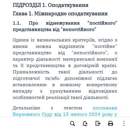
ПІДРОЗДІЛ 1. Оподаткування
Глава 1. Міжнародне оподаткування
1.1. Про відмежування "постійного"
представництва від "непостійного"
Одним із визначальних критеріїв, згідно з
якими можна відрізнити "постійне"
представництво від "непостійного", є
характер діяльності материнської компанії
та її представництва в договірній країні.
Приналежність такої діяльності до
підготовчої та/або допоміжної підлягає
встановленню в кожному конкретному
випадку з урахуванням відповідних
особливостей реалізації такої діяльності.
Детальніше з текстом
постанови
Верховного Суду від 15 лютого 2024 року у
справі N 640/35881/21
можна
ознайомитися за посиланням: