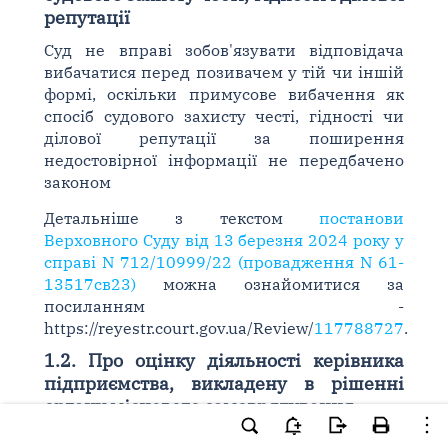
репутації
Суд не вправі зобов'язувати відповідача
вибачатися перед позивачем у тій чи іншій
формі, оскільки примусове вибачення як
спосіб судового захисту честі, гідності чи
ділової репутації за поширення
недостовірної інформації не передбачено
законом
Детальніше з текстом
постанови
Верховного Суду від 13 березня 2024 року у
справі N 712/10999/22 (провадження N 61-
13517св23)
можна ознайомитися за
посиланням -
https://reyestr.court.gov.ua/Review/
117788727
.
1.2. Про оцінку діяльності керівника
підприємства, викладену в рішенні
органу місцевого самоврядування
Оцінка діяльності фізичної особи, яка