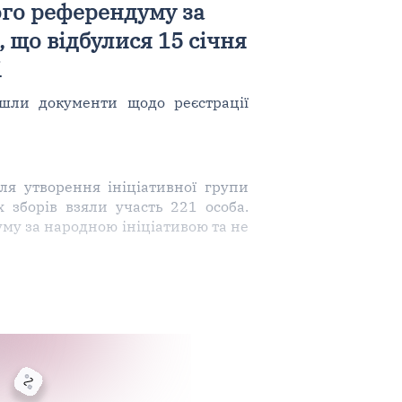
кого референдуму за
 що відбулися 15 січня
і
йшли документи щодо реєстрації
ля утворення ініціативної групи
 зборів взяли участь 221 особа.
му за народною ініціативою та не