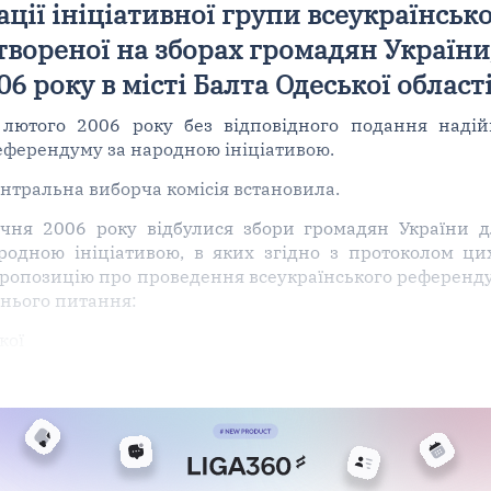
ації ініціативної групи всеукраїнсь
вореної на зборах громадян України,
06 року в місті Балта Одеської област
2 лютого 2006 року без відповідного подання наді
референдуму за народною ініціативою.
нтральна виборча комісія встановила.
січня 2006 року відбулися збори громадян України д
родною ініціативою, в яких згідно з протоколом цих
пропозицію про проведення всеукраїнського референду
нього питання:
кої