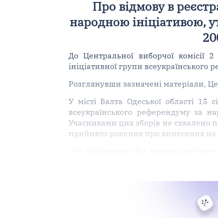
Про відмову в реєстр
народною ініціативою, ут
20
До Центральної виборчої комісії 
ініціативної групи всеукраїнського 
Розглянувши зазначені матеріали, Це
У місті Балта Одеської області 15 
всеукраїнського референдуму за на
Учасниками цих зборів не схвалено 
прийнято рішення про винесення на 
"Чи підтримуєте Ви, зняття депутатсь