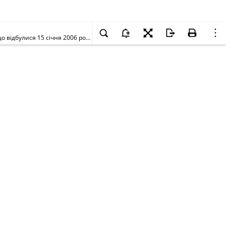
Про відмову в реєстрації ініціативної групи всеукраїнського референдуму за народною ініціативою, утвореної на зборах громадян України, що відбулися 15 січня 2006 року в місті Балта Одеської області