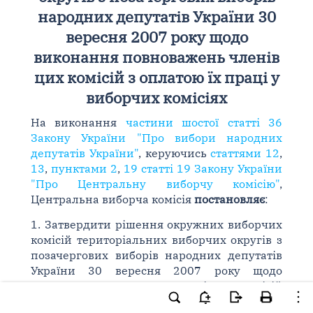
народних депутатів України 30
вересня 2007 року щодо
виконання повноважень членів
цих комісій з оплатою їх праці у
виборчих комісіях
На виконання
частини шостої статті 36
Закону України "Про вибори народних
депутатів України"
, керуючись
статтями 12
,
13
,
пунктами 2
,
19 статті 19 Закону України
"Про Центральну виборчу комісію"
,
Центральна виборча комісія
постановляє
:
1. Затвердити рішення окружних виборчих
комісій територіальних виборчих округів з
позачергових виборів народних депутатів
України 30 вересня 2007 року щодо
виконання повноважень членів цих комісій
з оплатою їх праці у виборчих комісіях