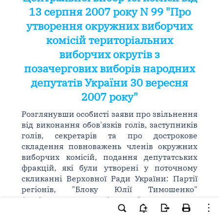
13 серпня 2007 року N 99 "Про
утворення окружних виборчих
комісій територіальних
виборчих округів з
позачергових виборів народних
депутатів України 30 вересня
2007 року"
Розглянувши особисті заяви про звільнення
від виконання обов'язків голів, заступників
голів, секретарів та про дострокове
складення повноважень членів окружних
виборчих комісій, подання депутатських
фракцій, які були утворені у поточному
скликанні Верховної Ради України: Партії
регіонів, "Блоку Юлії Тимошенко"
(політична партія "Всеукраїнське
об'єднання "Батьківщина", Українська