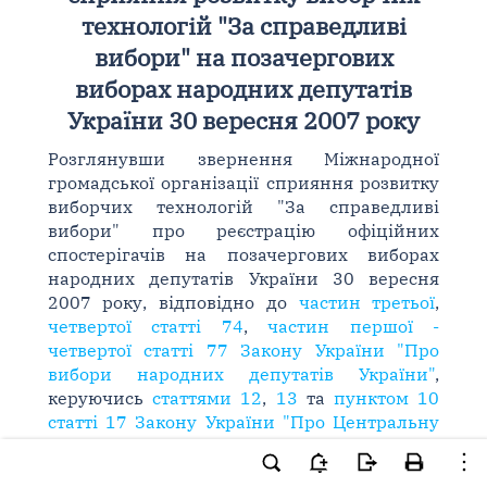
технологій "За справедливі
вибори" на позачергових
виборах народних депутатів
України 30 вересня 2007 року
Розглянувши звернення Міжнародної
громадської організації сприяння розвитку
виборчих технологій "За справедливі
вибори" про реєстрацію офіційних
спостерігачів на позачергових виборах
народних депутатів України 30 вересня
2007 року, відповідно до
частин третьої
,
четвертої статті 74
,
частин першої -
четвертої статті 77 Закону України "Про
вибори народних депутатів України"
,
керуючись
статтями 12
,
13
та
пунктом 10
статті 17 Закону України "Про Центральну
виборчу комісію"
, Центральна виборча
комісія
постановляє
: