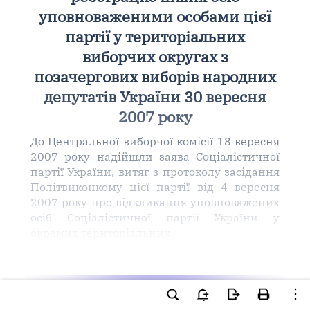
уповноваженими особами цієї
партії у територіальних
виборчих округах з
позачергових виборів народних
депутатів України 30 вересня
2007 року
До Центральної виборчої комісії 18 вересня
2007 року надійшли заява Соціалістичної
партії України, витяг з протоколу засідання
Політвиконкому цієї партії від 4 вересня
2007 року про відкликання уповноважених
осіб Соціалістичної партії України у
окремих територіальних