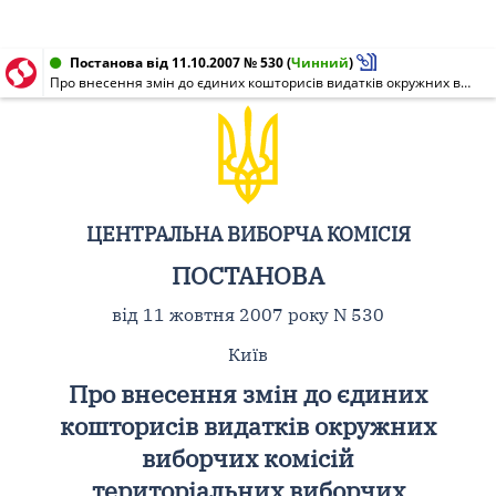
Постанова від 11.10.2007 № 530
(
Чинний
)
Про внесення змін до єдиних кошторисів видатків окружних виборчих комісій територіальних виборчих округів N 6, 10, 14, 19, 20, 21, 28, 33, 45, 51, 55, 58, 62, 63, 72, 74, 86, 87, 91, 92, 99, 102, 114, 115, 117, 122, 126, 127, 128, 131, 137, 142, 143, 148, 158, 160, 161, 163, 170, 174, 179, 181, 188, 190, 193, 200, 202, 206, 207, 210, 213, 220, 223, 225 на підготовку і проведення позачергових виборів народних депутатів України 30 вересня 2007 року
ЦЕНТРАЛЬНА ВИБОРЧА КОМІСІЯ
ПОСТАНОВА
від 11 жовтня 2007 року N 530
Київ
Про внесення змін до єдиних
кошторисів видатків окружних
виборчих комісій
територіальних виборчих