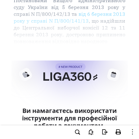
Постановами Вищого адміністративного
суду України від 5 березня 2013 року у
справі N П/800/142/13 та
від 6 березня 2013
року у справі N П/800/141/13
, що надійшли
до Центральної виборчої комісії 12 та 11
березня 2013 року, достроково припинено
повноваження відповідно народного
Ви намагаєтесь використати
інструменти для професійної
роботи з документом.
Ці можливості доступні тільки користувачам