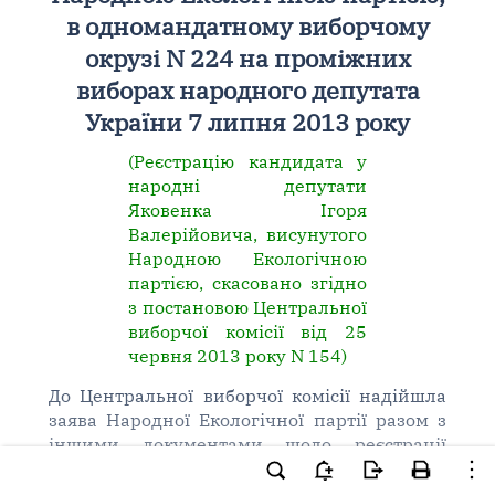
в одномандатному виборчому
окрузі N 224 на проміжних
виборах народного депутата
України 7 липня 2013 року
(Реєстрацію кандидата у
народні депутати
Яковенка Ігоря
Валерійовича, висунутого
Народною Екологічною
партією, скасовано згідно
з постановою Центральної
виборчої комісії від 25
червня 2013 року N 154)
До Центральної виборчої комісії надійшла
заява Народної Екологічної партії разом з
іншими документами щодо реєстрації
кандидата у народні депутати України
Яковенка Ігоря Валерійовича, висунутого