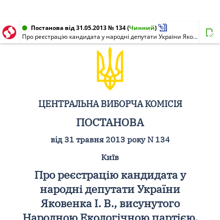
Постанова від 31.05.2013 № 134
(
Чинний
)
Про реєстрацію кандидата у народні депутати України Яковенка І. В., висунутого Народною Екологічною партією, в одномандатному виборчому окрузі N 224 на проміжних виборах народного депутата України 7 липня 2013 року
ЦЕНТРАЛЬНА ВИБОРЧА КОМІСІЯ
ПОСТАНОВА
від 31 травня 2013 року N 134
Київ
Про реєстрацію кандидата у
народні депутати України
Яковенка І. В., висунутого
Народною Екологічною партією,