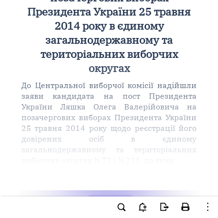
Президента України 25 травня
2014 року в єдиному
загальнодержавному та
територіальних виборчих
округах
До Центральної виборчої комісії надійшли
заяви кандидата на пост Президента
України Ляшка Олега Валерійовича на
позачергових виборах Президента України
25 травня 2014 року щодо реєстрації його
довірених осіб в єдиному
загальнодержавному та територіальних
виборчих округах N 72 і N 221, до яких