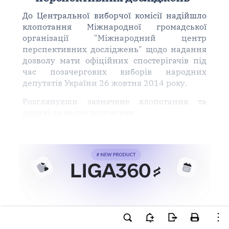
До Центральної виборчої комісії надійшло
клопотання Міжнародної громадської
організації "Міжнародний центр
перспективних досліджень" щодо надання
дозволу мати офіційних спостерігачів під
час позачергових виборів народних
депутатів України 26 жовтня 2014 року.
Розглянувши зазначене клопотання та
додані до нього документи
Ви намагаєтесь використати