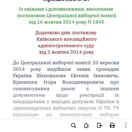
Із змінами і доповненнями, внесеними
постановою Центральної виборчої комісії
від 16 жовтня 2014 року N 1845
Додатково див. постанову
Київського апеляційного
адміністративного суду
від 2 жовтня 2014 року
До Центральної виборчої комісії 20 вересня
2014 року надійшли заяви громадян
України Шаповалова Євгенія Івановича,
Криштопа Ігоря Володимировича про
самовисування разом з іншими
документами щодо реєстрації їх
кандидатами у народні депутати України в
одномандатних виборчих округах N 78, 79
відповідно на позачергових виборах
народних депутатів України 26 жовтня
2014 року.