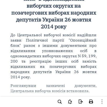
виборчих округах на
позачергових виборах народних
депутатів України 26 жовтня
2014 року
До Центральної виборчої комісії надійшли
заяви Політичної партії "Опозиційний
блок" разом з іншими документами про
відкликання уповноважених осіб в
одномандатних виборчих округах N 59, 199,
200 та реєстрацію інших осіб замість
відкликаних на позачергових виборах
народних депутатів України 26 жовтня
2014 року.
Розглянувши зазначені документи,
Центральна виборча комісія встановила.
Постановами Центральної виборчої комісії
від 8 жовтня 2014 року N 1532
,
від 14