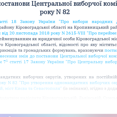
останови Центральної виборчої комісі
року N 82
атті 18 Закону України "Про вибори народних д
айону Кіровоградської області на Кропивницький райо
 від 20 листопада 2018 року N 2615-VIII "Про перейм
рейменуванням як юридичної особи Кіровоградської міс
о Кіровоградської області, відомості про яку містят
дприємців та громадських формувань, враховуючи
поста
несення змін до постанови Центральної виборчої коміс
1
м 7
статті 17 Закону України "Про Центральну вибор
андатних виборчих округів, утворених на постійні
 року N 82 "Про утворення одномандатних виборчих окр
, міст Києва та Севастополя"
(із змінами), згідно з дода
додатком надіслати Кіровоградській, Львівській, Сумськ