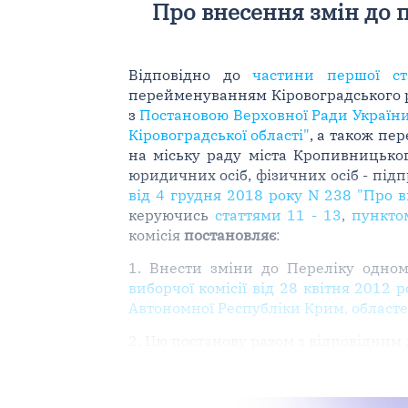
Про внесення змін до п
Відповідно до
частини першої ст
перейменуванням Кіровоградського р
з
Постановою Верховної Ради України
Кіровоградської області"
, а також пе
на міську раду міста Кропивницьког
юридичних осіб, фізичних осіб - пі
від 4 грудня 2018 року N 238 "Про в
керуючись
статтями 11 - 13
,
пункто
комісія
постановляє
:
1. Внести зміни до Переліку одном
виборчої комісії від 28 квітня 2012
Автономної Республіки Крим, областей
2. Цю постанову разом з відповідним 