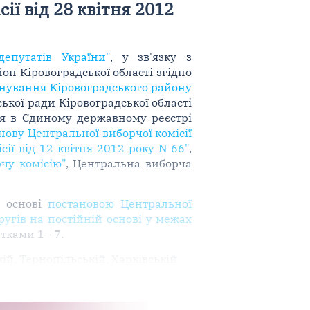
ї від 28 квітня 2012
епутатів України"
, у зв'язку з
н Кіровоградської області згідно
енування Кіровоградського району
ької ради Кіровоградської області
ься в Єдиному державному реєстрі
нову Центральної виборчої комісії
ії від 12 квітня 2012 року N 66"
,
чу комісію"
, Центральна виборча
й основі
постановою Центральної
угів на постійній основі у межах
тками 1 - 7.
ій, Тернопільській, Харківській