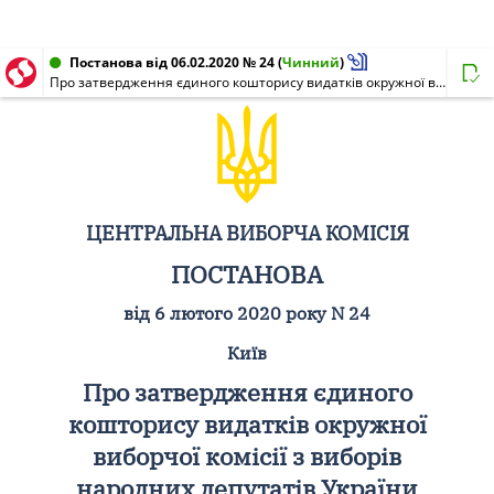
Постанова від 06.02.2020 № 24
(
Чинний
)
Про затвердження єдиного кошторису видатків окружної виборчої комісії з виборів народних депутатів України одномандатного виборчого округу N 179 для підготовки та проведення проміжних виборів народного депутата України 15 березня 2020 року
ЦЕНТРАЛЬНА ВИБОРЧА КОМІСІЯ
ПОСТАНОВА
від 6 лютого 2020 року N 24
Київ
Про затвердження єдиного
кошторису видатків окружної
виборчої комісії з виборів
народних депутатів України