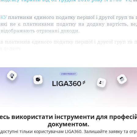
ПКУ
платники єдиного податку першої і другої груп та 
 які не є платниками податку на додану вартість, вед
 відображають отримані доходи.
в платників єдиного податку першої і другої груп та 
на додану
есь використати інструменти для професій
документом.
 доступні тільки користувачам LIGA360. Залишайте заявку та от