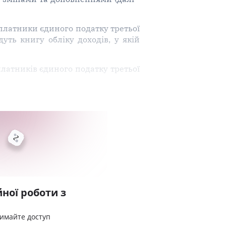
платники єдиного податку третьої
уть книгу обліку доходів, у якій
платників єдиного податку третьої
ної роботи з
римайте доступ