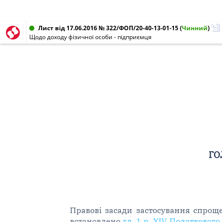
Лист від 17.06.2016 № 322/ФОП/20-40-13-01-15
(
Чинний
)
Щодо доходу фізичної особи - підприємця
ГО
Правові засади застосування спроще
встановлено
гл. 1 р. XIV Податковог