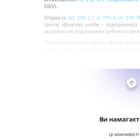
ПКУ).
Згідно із
пп. 296.1.1 п. 296.1 ст. 296 
групи (фізичні особи - підприємці),
щоденно за підсумками робочого дня
Порядок ведення книги обліку доході
групи, які не є платниками податку 
Ви намагаєт
Ці можливості