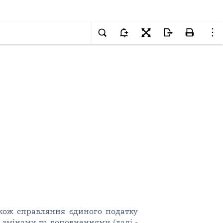
також справляння єдиного податку
зі змінами та доповненнями (далі -