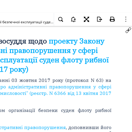
Про внесення змін до Кодексу України про адміністративні правопорушення у сфері облаштування місць базування, реєстрації та організації безпечної експлуатації суден флоту рибної промисловості