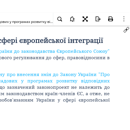
Про внесення змін до Закону України "Про місцеве самоврядування в Україні" (щодо поєднання економічної, соціальної та екологічної складових у програмах розвитку відповідних адміністративно-територіальних одиниць)